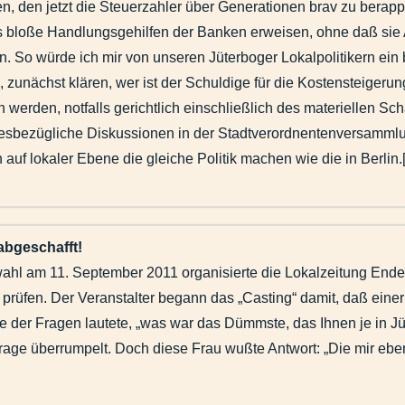
, den jetzt die Steuerzahler über Generationen brav zu berapp
s bloße Handlungsgehilfen der Banken erweisen, ohne daß sie A
. So würde ich mir von unseren Jüterboger Lokalpolitikern ein 
 zunächst klären, wer ist der Schuldige für die Kostensteige
werden, notfalls gerichtlich einschließlich des materiellen Sc
iesbezügliche Diskussionen in der Stadtverordnentenversammlu
 auf lokaler Ebene die gleiche Politik machen wie die in Berlin.[.
abgeschafft!
wahl am 11. September 2011 organisierte die Lokalzeitung Ende
u prüfen. Der Veranstalter begann das „Casting“ damit, daß ei
e der Fragen lautete, „was war das Dümmste, das Ihnen je in Jüt
age überrumpelt. Doch diese Frau wußte Antwort: „Die mir eben