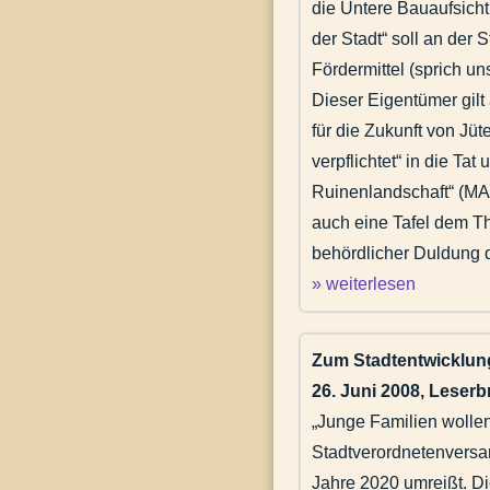
die Untere Bauaufsicht
der Stadt“ soll an der 
Fördermittel (sprich un
Dieser Eigentümer gilt
für die Zukunft von Jü
verpflichtet“ in die Ta
Ruinenlandschaft“ (MAZ
auch eine Tafel dem T
behördlicher Duldung d
» weiterlesen
Zum Stadtentwicklu
26. Juni 2008, Leser
„Junge Familien wollen
Stadtverordnetenversam
Jahre 2020 umreißt. D