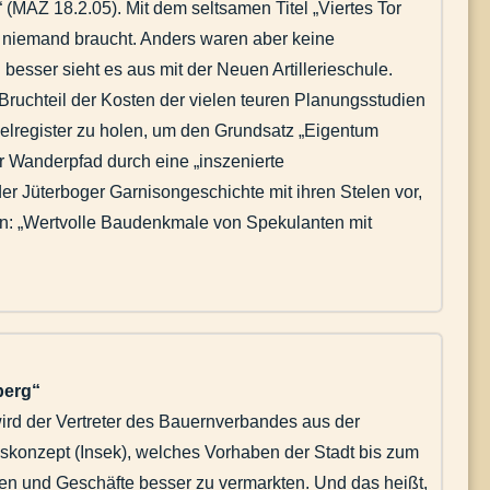
 (MAZ 18.2.05). Mit dem seltsamen Titel „Viertes Tor
ich niemand braucht. Anders waren aber keine
 besser sieht es aus mit der Neuen Artillerieschule.
 Bruchteil der Kosten der vielen teuren Planungsstudien
delregister zu holen, um den Grundsatz „Eigentum
her Wanderpfad durch eine „inszenierte
er Jüterboger Garnisongeschichte mit ihren Stelen vor,
n: „Wertvolle Baudenkmale von Spekulanten mit
berg“
wird der Vertreter des Bauernverbandes aus der
gskonzept (Insek), welches Vorhaben der Stadt bis zum
en und Geschäfte besser zu vermarkten. Und das heißt,