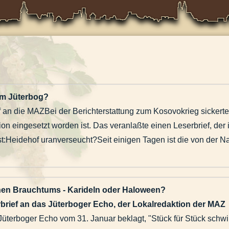
m Jüterbog
?
 an die MAZBei der Berichterstattung zum Kosovokrieg sickert
ion eingesetzt worden ist. Das veranlaßte einen Leserbrief, der
:Heidehof uranverseucht?Seit einigen Tagen ist die von der Nat
m Aus
rer noch nicht ermittelt“.
hen Brauchtums - Karideln oder Haloween?
rbrief an das Jüterboger Echo, der Lokalredaktion der MAZ
terboger Echo vom 31. Januar beklagt, "Stück für Stück schwin