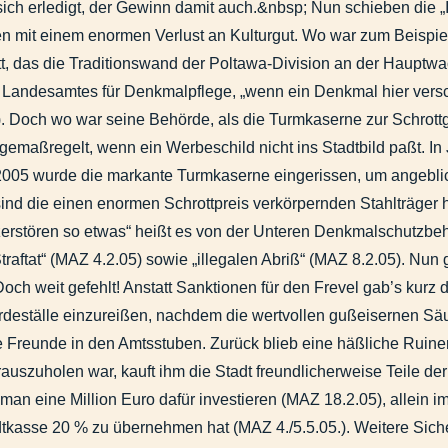
 sich erledigt, der Gewinn damit auch.&nbsp; Nun schieben die 
en mit einem enormen Verlust an Kulturgut. Wo war zum Beispi
, das die Traditionswand der Poltawa-Division an der Hauptwach
s Landesamtes für Denkmalpflege, „wenn ein Denkmal hier versc
. Doch wo war seine Behörde, als die Turmkaserne zur Schrottg
emaßregelt, wenn ein Werbeschild nicht ins Stadtbild paßt. I
 2005 wurde die markante Turmkaserne eingerissen, um angebli
sind die einen enormen Schrottpreis verkörpernden Stahlträge
zerstören so etwas“ heißt es von der Unteren Denkmalschutzbe
traftat“ (MAZ 4.2.05) sowie „illegalen Abriß“ (MAZ 8.2.05). Nu
Doch weit gefehlt! Anstatt Sanktionen für den Frevel gab’s kurz
rdeställe einzureißen, nachdem die wertvollen gußeisernen Sä
 Freunde in den Amtsstuben. Zurück blieb eine häßliche Ruinen
auszuholen war, kauft ihm die Stadt freundlicherweise Teile der
 man eine Million Euro dafür investieren (MAZ 18.2.05), allein
adtkasse 20 % zu übernehmen hat (MAZ 4./5.5.05.). Weitere 