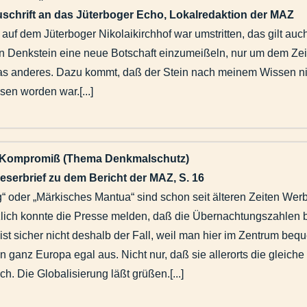
uschrift an das Jüterboger Echo, Lokalredaktion der MAZ
uf dem Jüterboger Nikolaikirchhof war umstritten, das gilt auch
Denkstein eine neue Botschaft einzumeißeln, nur um dem Zeitge
was anderes. Dazu kommt, daß der Stein nach meinem Wissen nie
sen worden war.[...]
 Kompromiß (Thema Denkmalschutz)
eserbrief zu dem Bericht der MAZ, S. 16
 oder „Märkisches Mantua“ sind schon seit älteren Zeiten Werbe
zlich konnte die Presse melden, daß die Übernachtungszahlen 
ist sicher nicht deshalb der Fall, weil man hier im Zentrum be
ganz Europa egal aus. Nicht nur, daß sie allerorts die gleich
ch. Die Globalisierung läßt grüßen.[...]