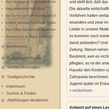
und stellt fest, daß da
Zum Umgang mit Denkmalen in Jüterbog 2
Die aktuelle wirtschaft
Verschiedenerlei Maß Moral?
Vorfahren hatten weita
Die Suche nach dem Kompromiß (Thema Denkmalschutz)
woanders und zwar im N
Antwort auf einen Leserbrief „Denkmal war umstritten“ vom 16. März 200
Lieder in unserer Mut
Zum Erhalt heimatlichen Brauchtums - Karideln oder Haloween?
es kommen noch immer 
Uranmunition im Raum Jüterbog?
damit anbiedern? Und z
Brandenburg
Zeitung. Warum sehen d
Bestimmt, weil es nic
Garnisongeschichte
pflegten, so ist der am
Veröffentlichungen
Haustür den Kindern sa
Zahnpasta beschmiert. 
Stadtgeschichte
Jugend später im Erwa
Impressum
» weiterlesen
Suchen & Finden
Abbildungen-deaktiviert
Antwort auf einen Le