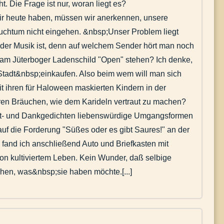
t. Die Frage ist nur, woran liegt es?
e wir heute haben, müssen wir anerkennen, unsere
auchtum nicht eingehen. &nbsp;Unser Problem liegt
 der Musik ist, denn auf welchem Sender hört man noch
 am Jüterboger Ladenschild "Open" stehen? Ich denke,
tadt&nbsp;einkaufen. Also beim wem will man sich
it ihren für Haloween maskierten Kindern in der
eren Bräuchen, wie dem Karideln vertraut zu machen?
Bitt- und Dankgedichten liebenswürdige Umgangsformen
 auf die Forderung "Süßes oder es gibt Saures!" an der
 fand ich anschließend Auto und Briefkasten mit
on kultiviertem Leben. Kein Wunder, daß selbige
hen, was&nbsp;sie haben möchte.[...]