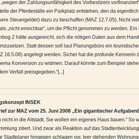
 „wegen der Zahlungsunfähigkeit des Vorbesitzers vorfinanziert“
Stelle der Pferdeställe ein Parkplatz entstehen, den da eigentl
sere Steuergelder) dazu zu beschaffen (MAZ 12.7.05). Nicht viel
 als „nicht erreichbar“, um die Pflicht genommen zu werden. Ein
terbog 2 hätte ausgereicht, sich die nötigen Daten aus dem Han
t umzusetzen. Statt dessen soll laut Planungsbüro ein touristisc
 16.5.08) angelegt werden. Sicher hat die profunde Kennerin d
hema Konversion zu widmen. Darauf könnte zum Beispiel stehe
em Verfall preisgegeben.“[...]
ngskonzept INSEK
brief zur MAZ vom 25. Juni 2008 „Ein gigantischer Aufgaben
 nicht in die Altstadt. Sie wollen ein eigenes Haus bauen.“ So 
mlung zitiert. Und zwar als Reaktion auf das Stadtentwicklun
ie Stadtplaner hingegen schlagen vor, leer stehenden Wohnung