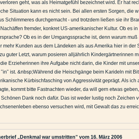
s verloren geht, was als Heimatgefühl bezeichnet wird. Er hat rech
liche Situation kann es nicht sein. Bei allen ersten Sorgen, di
us Schlimmeres durchgemacht - und trotzdem ließen sie ihr Br
achäffen fremder, konkret US-amerikanischer Kultur. Ob es in
6
tersprache? Ob es in der Umgangssprache ist, denn warum muß
mehr Kunden aus dem Ländeken als aus Amerika hier in der S
u guter Letzt, warum posieren alljährlich Kindergärtnerinnen m
ie Erzieherinnen ihre Aufgabe nicht darin, die Kinder mit uns
ht "in" ist. &nbsp;Während die Heischgänge beim Karideln mit 
erikanische Kürbischfasching von Aggressivität geprägt. Als ich
gte, kommt bitte Fastnachten wieder, da will gern etwas geben,
Schönen Dank noch dafür. Das ist weder lustig noch Zeichen v
chsenenleben ebenso versuchen wird, mit Gewalt das zu erreic
serbrief „Denkmal war umstritten“ vom 16. März 2006