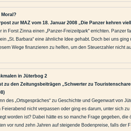
 Moral?
rpost zur MAZ vom 18. Januar 2008 „Die Panzer kehren viel
or in Forst Zinna einen „Panzer-Freizeitpark“ errichten. Panzer
in „St. Barbara“ eine ähnliche Idee gehabt. Doch bei uns ging
sem Wege finanzieren zu helfen, um den Steuerzahler nicht auch
malen in Jüterbog 2
st zu den Zeitungsbeiträgen „Schwerter zu Touristenscharen
8)
nn des „Ortsgespräches“ zu Geschichte und Gegenwart von Jüte
n Feierabend nicht verpassen oder ging es darum, unter sich zu 
legt worden ist? Dabei hätte es so manche Frage gegeben, die öf
rten vor rund zehn Jahren auf steigende Bodenpreise, falls de