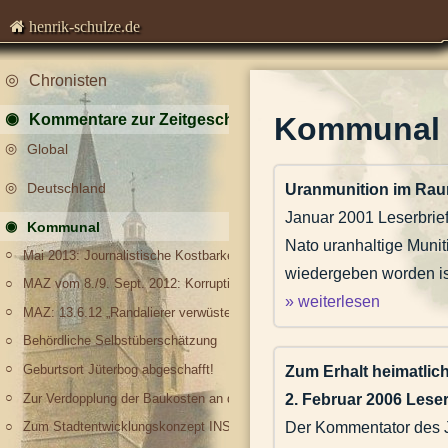
henrik-schulze.de
Chronisten
Kommentare zur Zeitgeschichte
Kommunal
Global
Deutschland
Uranmunition im Rau
Januar 2001 Leserbrief
Kommunal
Nato uranhaltige Munit
Mai 2013: Journalistische Kostbarkeiten
wiedergeben worden ist
MAZ vom 8./9. Sept. 2012: Korruptionsaffäre - Landrat Giesecke vor de
» weiterlesen
MAZ: 13.6.12 „Randalierer verwüsteten Skaterpark“ und 7./8.6.12 „Randalie
Behördliche Selbstüberschätzung
Geburtsort Jüterbog abgeschafft!
Zum Erhalt heimatlic
Zur Verdopplung der Baukosten an der B 102 / Schloßstraße
2. Februar 2006 Lese
Der Kommentator des Jü
Zum Stadtentwicklungskonzept INSEK