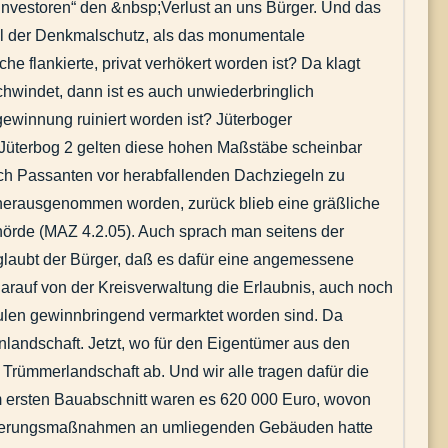
„Investoren“ den &nbsp;Verlust an uns Bürger. Und das
el der Denkmalschutz, als das monumentale
e flankierte, privat verhökert worden ist? Da klagt
hwindet, dann ist es auch unwiederbringlich
ewinnung ruiniert worden ist? Jüterboger
n Jüterbog 2 gelten diese hohen Maßstäbe scheinbar
ch Passanten vor herabfallenden Dachziegeln zu
r herausgenommen worden, zurück blieb eine gräßliche
hörde (MAZ 4.2.05). Auch sprach man seitens der
n glaubt der Bürger, daß es dafür eine angemessene
 darauf von der Kreisverwaltung die Erlaubnis, auch noch
ulen gewinnbringend vermarktet worden sind. Da
landschaft. Jetzt, wo für den Eigentümer aus den
 Trümmerlandschaft ab. Und wir alle tragen dafür die
 im ersten Bauabschnitt waren es 620 000 Euro, wovon
Sicherungsmaßnahmen an umliegenden Gebäuden hatte