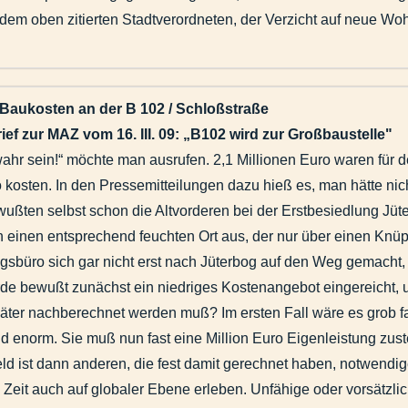
em oben zitierten Stadtverordneten, der Verzicht auf neue Woh
Baukosten an der B 102 / Schloßstraße
ief zur MAZ vom 16. III. 09: „B102 wird zur Großbaustelle"
ahr sein!“ möchte man ausrufen. 2,1 Millionen Euro waren für d
o kosten. In den Pressemitteilungen dazu hieß es, man hätte ni
wußten selbst schon die Altvorderen bei der Erstbesiedlung Jüt
h einen entsprechend feuchten Ort aus, der nur über einen Knüpp
gsbüro sich gar nicht erst nach Jüterbog auf den Weg gemacht,
e bewußt zunächst ein niedriges Kostenangebot eingereicht, 
ter nachberechnet werden muß? Im ersten Fall wäre es grob fahr
ind enorm. Sie muß nun fast eine Million Euro Eigenleistung zus
ld ist dann anderen, die fest damit gerechnet haben, notwend
u Zeit auch auf globaler Ebene erleben. Unfähige oder vorsätz