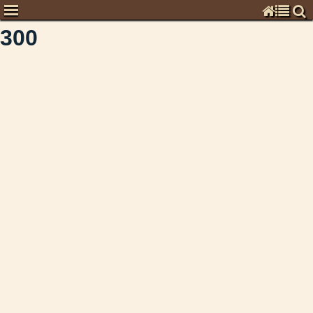
300
Chronisten
Kommentare zur Zeitgeschichte
Garnisongeschichte
Veröffentlichungen
Stadtgeschichte
Impressum
Suchen & Finden
Abbildungen-deaktiviert
1.4
Tagdtracht
Wilh.I
2010Hahneberg
Bruegge
Zoo