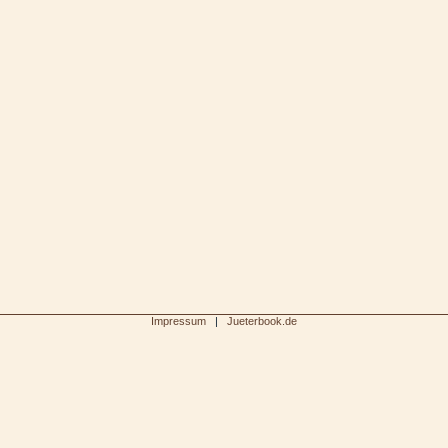
300
1000Jahre
Tangemuende
2008Bevensen
Rollen2011
2005_Kaiser
Nielebock
Raedigke
Friesack
schwerin
Kloster
Impressum
|
Jueterbook.de
Luther
2011 KM
Borne2008
2010Luthers
Kaisergebt