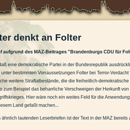
er denkt an Folter
ef aufgrund des MAZ-Beitrages "Brandenburgs CDU für Folte
daß eine demokratische Partei in der Bundesrepublik ausdrückl
h unter bestimmten Vorraussetzungen Folter bei Terror-Verdach
che weitere Straftatbestände, die die freiheitlich-demokratisch
So zum Beispiel das beharrliche Verschweigen der Herkunft von 
riffskrieges. Hier wäre noch ein weites Feld für die Anwendung
iesem Land gefaßt machen...
hnlich lautenden Leserbriefen ist der Text in der MAZ bereits 