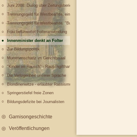
Juni 2008: Dialog über Zeitungsberichte zum Großbrand auf dem ehem. 
Trennungsgeld für Westbeamte, eine Leserpost dazu
Trennungsgeld für Westbeamte, "Buschzulage", und deren unredliche Ab
Frau befürwortet Folteranwendung
Innenminister denkt an Folter
Zur Bildungspolitik
Mummenschanz im Gerichtssaal
"Kinder im Rausch" - Rauschgifthandel im Lehrplan brandenburgischer Sc
Die Verlogenheit unserer Sprache
Blondinenwitze - erlaubter Rassismus
Springerstiefel freie Zonen
Bildungsdefizite bei Journalisten
Garnisongeschichte
Veröffentlichungen