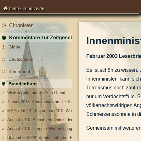
henrik-schulze.de
Chronisten
Kommentare zur Zeitgeschichte
Innenminist
Global
Februar 2003 Leserbri
Deutschland
Es ist schön zu wissen, 
Kommunal
Innenminister "kann sic
Brandenburg
Terrorismus noch zahlrei
Weißer Adler auf weißem Grund
nur um Verdachtsfälle. 
Januar 2013: Abmahnung an die Tageszeitung wegen Kulturverfalls
völkerrechtswidrigen Ang
MAZ vom 28. September 2012: Woidke lenkt ein: Rente jetzt mit 62
Schmerzensschreie in d
August 2010: Selbstverständnis der Polizei, damals und heute
Gemeinsam mit weiteren ä
August 2010: Erneute Wortmeldung zur Zwangsmitgliedschaft in der IHK
Dezember 2008: Streitschrift zum Erhalt der deutschen Sprache