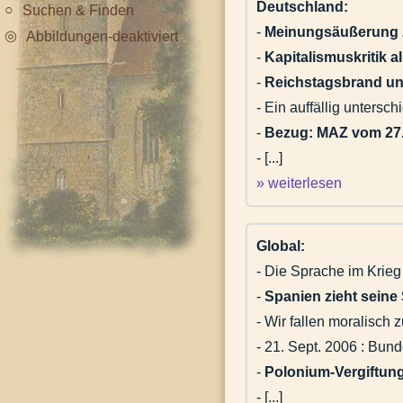
Deutschland:
Suchen & Finden
-
Meinungsäußerung 
Abbildungen-deaktiviert
-
Kapitalismuskritik a
-
Reichstagsbrand un
- Ein auffällig untersc
-
Bezug: MAZ vom 27.
- [...]
» weiterlesen
Global:
- Die Sprache im Krieg
-
Spanien zieht seine
- Wir fallen moralisch 
- 21. Sept. 2006 : Bun
-
Polonium-Vergiftun
- [...]