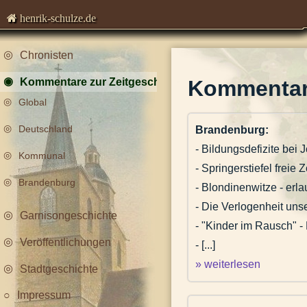
henrik-schulze.de
Chronisten
Kommentare zur Zeitgeschichte
Kommentare
Global
Deutschland
Brandenburg:
- Bildungsdefizite bei 
Kommunal
- Springerstiefel freie
Brandenburg
- Blondinenwitze - erl
- Die Verlogenheit uns
Garnisongeschichte
- "Kinder im Rausch" 
Veröffentlichungen
- [...]
» weiterlesen
Stadtgeschichte
Impressum