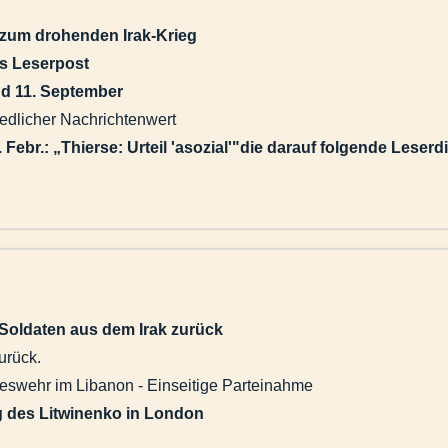
zum drohenden Irak-Krieg
ls Leserpost
d 11. September
hiedlicher Nachrichtenwert
 Febr.:
„Thierse: Urteil 'asozial'"die darauf folgende Leser
 Soldaten aus dem Irak zurück
zurück.
deswehr im Libanon - Einseitige Parteinahme
g des Litwinenko in London