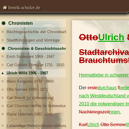
henrik-schulze.de
Chronisten
Rechtsgeschichte der Chronikarbeit
Otto
Ulrich
Stadtführungen und Vorträge
Chronisten & Geschichtsschreiber
Stadtarchiva
Erich Sturtevant 1869 - 1947
Brauchtums
Carl Gottlieb Ettmüller 1731 - 1810
Ulrich Wille 1906 - 1987
Heimatliebe in schwerer 
Heinz Berginski 1933 - 1993
Der
erste
durchaus
f
bede
Otto Sernow 1889 - 1972
nach Westdeutschland ve
Carl Brandt (in Vorbereitung)
2010 die notwendigen In
Carl Christian Heffter (in Vorbereitung)
Nachkriegszeit
nnen.
Oskar Liebchen 1882 -1946
Karl
Ulrich
Otto Sernow
W
Lebendige Geschichtsdarstellung.docx