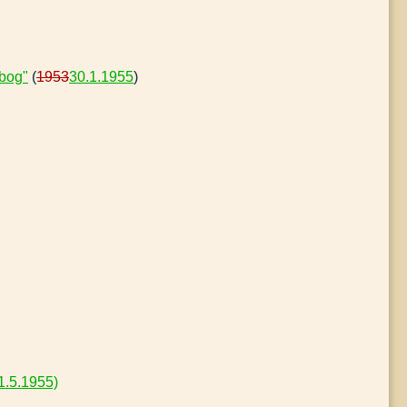
rbog"
(
1953
30.1.1955
)
1.5.1955)