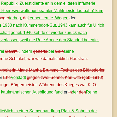
epublik. Zuerst diente er in dem elitären Infanterie
Als Heeresverwaltungsbeamter (Zahlmeisterlaufbahn) kam
boger
terbog
,
da
kennen lernte. Wegen
der
le 1933 nach Kummersdorf-Gut. 1943 kam auch für Ulrich
haft geriet. 1946 kehrte er wieder zurück nach
erlassen, weil die Rote Armee den Standort belegte.
rei
Damm
Kindern
gehörte.
bei
Sein
seine
ene Schinkel, war wie damals üblich Hausfrau.
 Arbeiterin Marie Martha Brumme, Tochter des Blönsdorfer
er
Ehe
Vorstadt
gingen zwei Söhne, Karl Otto (geb. 1913)
rboger Bürgermeister. Während des Krieges war K. O.
r kaufmännischen Ausbildung fand
er
in
der
den
Reihe
ließlich in einer Samenhandlung Platz & Sohn in der