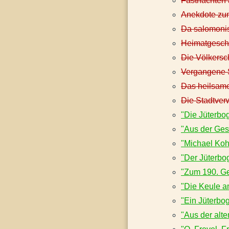
Fastnachten 
Anekdote zu
Da salomonis
Heimatgeschi
Die Völkersch
Vergangene S
Das heilsame
Die Stadtver
"Die Jüterbo
"Aus der Ges
"Michael Koh
"Der Jüterbo
"Zum 190. Ge
"Die Keule a
"Ein Jüterbo
"Aus der alt