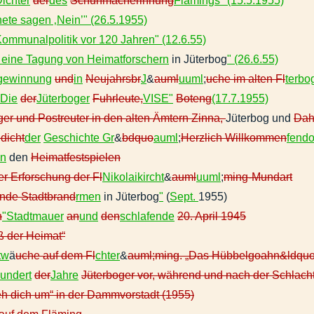
Dichter
der
des
Schuhmacherinnung
Flämings" (15.5.1955)
nete sagen ‚Nein’" (26.5.1955)
Kommunalpolitik vor 120 Jahren" (12.6.55)
r eine Tagung von Heimatforschern
in Jüterbog
" (26.6.55)
fgewinnung
und
in
Neujahrsbr
J
&
auml
uuml
;
uche im alten Fl
terbo
"Die
der
Jüterboger
Fuhrleute,
VISE"
Boteng
(17.7.1955)
ger und Postreuter in den alten Ämtern Zinna,
Jüterbog und
Da
dicht
der
Geschichte Gr
&
bdquo
auml
;
Herzlich Willkommen
fendo
on
den
Heimatfestspielen
r Erforschung der Fl
Nikolaikircht
&
auml
uuml
;
ming-Mundart
nde Stadtbrand
rmen
in Jüterbog
"
(
Sept.
1955)
n
"Stadtmauer
an
und
den
schlafende
20. April 1945
ß der Heimat“
tw
ä
uche auf dem Fl
chter
&
auml;ming. „Das Hübbelgoahn&ldqu
undert
der
Jahre
Jüterboger vor, während und nach der Schlach
eh dich um“ in der Dammvorstadt (1955)