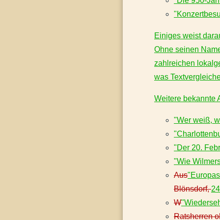
"Die 950-Jahr
"Konzertbesuc
Einiges weist dara
Ohne seinen Namen
zahlreichen lokalg
was Textvergleiche
Weitere bekannte A
"Wer weiß, w
"Charlottenbu
"Der 20. Feb
"Wie Wilmers
Aus
"Europas
Blönsdorf,
24
W
"Wiederseh
Ratsherren 