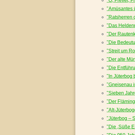
"O, Frevel, F
"Amüsantes ü
"Ratsherren 
"Das Helden
"Der Rautenk
"Die Bedeutu
"Streit um Ro
"Der alte Mün
"Die Entführ
"In Jüterbog
"Gneisenau i
"Sieben Jahr
"Der Fläming 
"Alt-Jüterbo
"Jüterbog – 
"Die ‚Süße E