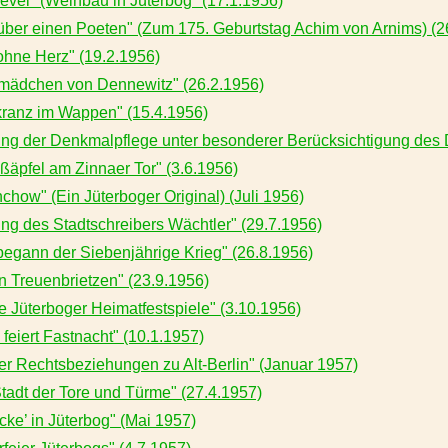
revel" (Weinbau in Jüterbog" (17.1.1956)
ber einen Poeten" (Zum 175. Geburtstag Achim von Arnims) (2
ohne Herz" (19.2.1956)
mädchen von Dennewitz" (26.2.1956)
ranz im Wappen" (15.4.1956)
ng der Denkmalpflege unter besonderer Berücksichtigung des 
ßäpfel am Zinnaer Tor" (3.6.1956)
chow" (Ein Jüterboger Original) (Juli 1956)
ung des Stadtschreibers Wächtler" (29.7.1956)
 begann der Siebenjährige Krieg" (26.8.1956)
n Treuenbrietzen" (23.9.1956)
e Jüterboger Heimatfestspiele" (3.10.1956)
feiert Fastnacht" (10.1.1957)
ger Rechtsbeziehungen zu Alt-Berlin" (Januar 1957)
Stadt der Tore und Türme" (27.4.1957)
cke’ in Jüterbog" (Mai 1957)