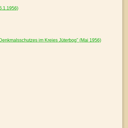
6.1.1956)
Denkmalsschutzes im Kreies Jüterbog" (Mai 1956)