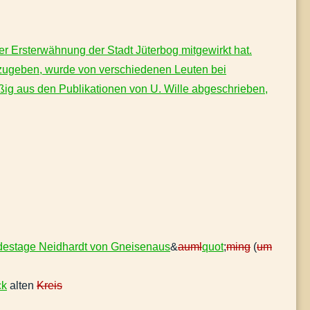
der Ersterwähnung der Stadt Jüterbog mitgewirkt hat.
zugeben, wurde von verschiedenen Leuten bei
ißig aus den Publikationen von U. Wille abgeschrieben,
destage Neidhardt von Gneisenaus
&
auml
quot
;
ming
(
um
ck
alten
Kreis