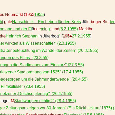
des Neumarkt (1953
1955
)
ht
gute
Hauschteck – Ein Leben für den Kreis
Jü
terboger Bier
te
ontane und der Fl
ä
rkte
ming"
und
(6.2.1955)
Marktbr
che
Heinrich Stephan
in Jüterbog
"
(
1954
27.2.1955
)
er wirkten als Wissenschaftler" (2.3.1955)
Straßenbeleuchtung im Wandel der Zeiten" (20.3.1955)
ängen des Films" (23.3.55)
bringen die Stadtmauer zum Einsturz" (27.3.55)
rietzener Stadtordnung von 1525" (17.4.1955)
Badesorgen um die Jahrhundertwende" (20.4.55)
 Filmkulisse" (23.4.1955)
ietzener ‚Deichselpfennig’" (26.4.1955)
boger
M
Stadtwappen richtig?" (28.4.1955)
ger Zeitungsanzeigen vor 80 Jahren" (Ein Rückblick auf 1875) (