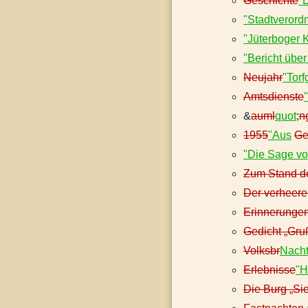
Geschichte
"
"Stadtverord
"Jüterboger 
"Bericht übe
Neujahr
"Tor
Amtsdienste
&
auml
quot
;
n
1955
"Aus
Ge
"Die Sage v
Zum Stand de
Der verheere
Erinnerunge
Gedicht „Gru
Volksbr
Nach
Erlebnisse
"H
Die Burg „Si