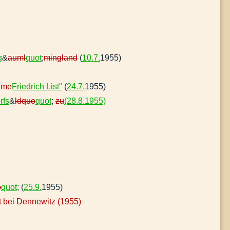
g
&
auml
quot
;
mingland
(
10.7.
1955)
hme
Friedrich List"
(
24.7.
1955)
rfs
&
ldquo
quot
;
zu
(28.8.1955)
o
quot
; (
25.9.
1955)
t bei Dennewitz (1955)