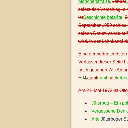
Mönchenstraße
.
Januar
selbst den Vorschlag, ein
ist
Geschichte befaßte
.
S
September 1959 schied O
selben Datum wurde er f
wird. In der Lohnkartei 
Eine der bedeutendsten 
Verfasser dieser Seite h
noch gesehen. Als Anfan
H
J
&
auml
uuml
;
nde
terbo
Am 21. Mai 1972 ist Otto
"Jüterbog – Ein pol
"Vergessene Denkm
"Alte
Jüterboger St