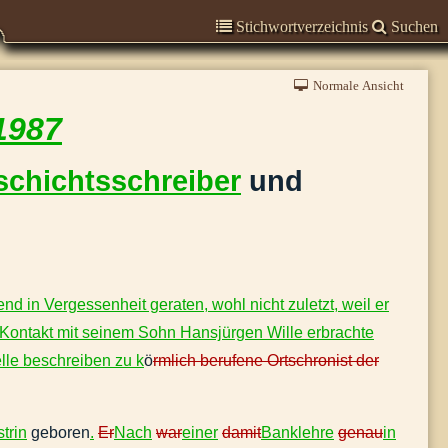
Stichwortverzeichnis
Suchen
Normale Ansicht
1987
chichtsschreiber
und
 in Vergessenheit geraten, wohl nicht zuletzt, weil er
 Kontakt mit seinem Sohn Hansjürgen Wille erbrachte
lle beschreiben zu k
ö
rmlich berufene Ortschronist der
trin
geboren
.
Er
Nach
war
einer
damit
Banklehre
genau
in