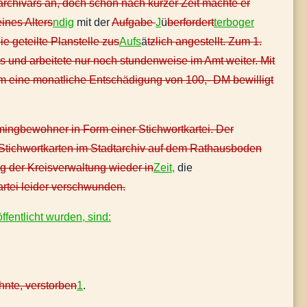
archivars an, doch schon nach kurzer Zeit machte er
eines Alters
ndig
mit der
Aufgabe
J
ü
berfordert
terboger
 geteilte Planstelle zus
Aufs
ä
tzlich angestellt. Zum 1.
 und arbeitete nur noch stundenweise im Amt weiter. Mit
hm eine monatliche Entschädigung von 100,- DM bewilligt
mingbewohner in Form einer Stichwortkartei. Der
) Stichwortkarten im Stadtarchiv auf dem Rathausboden
g der Kreisverwaltung wieder in
Zeit,
die
artei leider verschwunden.
fentlicht wurden, sind:
nte, verstorben
1
.