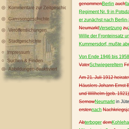
genommen
Berlin
auch
f
Kommentare zur Zeitgeschichte
Regiment Nr. 9 in Potsd
Garnisongeschichte
er zunächst nach Berli
Neumarkt
Versetzung
zu
Veröffentlichungen
Wille der Fronteinsatz 
Stadtgeschichte
Kummersdorf, mußte ab
Impressum
Von Ende 1946 bis 1958 
Suchen & Finden
Vater
Schwiegereltern
Fr
Abbildungen-deaktiviert
Am 21. Juli 1912 heirate
Häuslers Johann Ernst 
und Wilhelm (geb. 1921)
Sernow
Neumarkt
in Jüt
ersten
nach
Nachkriegsj
Ab
terboger
dem
Kohleha