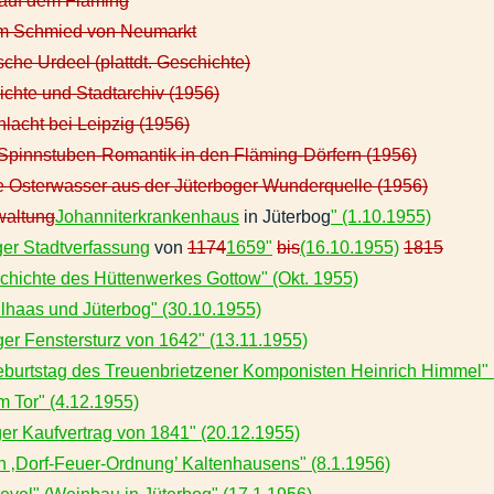
auf dem Fläming
m Schmied von Neumarkt
che Urdeel (plattdt. Geschichte)
chte und Stadtarchiv (1956)
lacht bei Leipzig (1956)
pinnstuben-Romantik in den Fläming-Dörfern (1956)
 Osterwasser aus der Jüterboger Wunderquelle (1956)
waltung
Johanniterkrankenhaus
in Jüterbog
" (1.10.1955)
ger Stadtverfassung
von
1174
1659"
bis
(16.10.1955)
1815
chichte des Hüttenwerkes Gottow" (Okt. 1955)
lhaas und Jüterbog" (30.10.1955)
ger Fenstersturz von 1642" (13.11.1955)
burtstag des Treuenbrietzener Komponisten Heinrich Himmel" 
m Tor" (4.12.1955)
ger Kaufvertrag von 1841" (20.12.1955)
en ‚Dorf-Feuer-Ordnung’ Kaltenhausens" (8.1.1956)