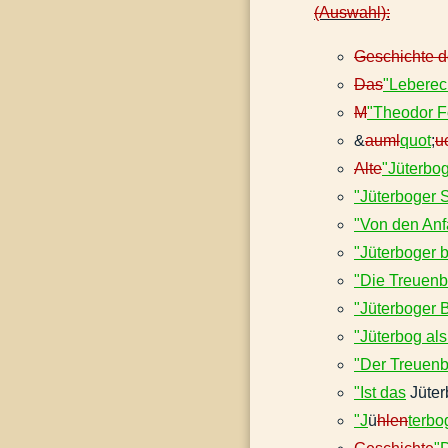
(Auswahl):
Geschichte 
Das
"Leberec
M
"Theodor F
&
auml
quot
;
u
Alte
"Jüterbog
"Jüterboger 
"Von den Anf
"Jüterboger 
"Die Treuenb
"Jüterboger 
"Jüterbog als
"Der Treuenbr
"Ist das
Jüter
"J
ü
hlen
terbo