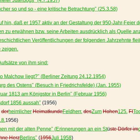
feier Jüterbogs" (4.7.1957)
her so und so - eine kritische Betrachtung" (25.3.58)
uf hin, daß er 1957 aktiv an der Gestaltung der 950-Jahr-Feier 
 zu erwähnen bzw. seine Arbeiten ausdrücklich als Quelle an
eschichtlichen Veröffentlichungen der folgenden Jahrzehnte fle
 zeigen.
ufsätze von ihm sind:
o Malchow liegt?" (Berliner Zeitung 24.12.1954)
rg des Ostens" (Besuch in Friedrichsfelde) (Jan. 1955)
ruar 1813 am Königstor in Berlin" (Februar 1956)
dorf 1856 aussah"
(1956)
der
heimlicher
Heimatkunde
Feldherr.
des
Zum
Hohen
125.
Fl
To
.8.
1956)
en mit der alten Penne" (Erinnerungen an ein St
ü
ste Dörfer im
ohne Herz
Berlins"
(
1956
Juli 1958
)