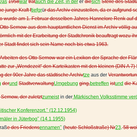
Das
1958
war
trat
auch die Zeit, in der
er
die
sich
Stelle des Stadt
e junge Kraft f
tiefgr
ü
r das Archiv einzustellen, da er aufgrund s
o wurde am 1. Februar desselben Jahres Hannelore Renk auf die
tto Sernow aus dem hauptamtlichen Dienst im Archiv völlig aus
örmlich mit der Erarbeitung der Stadtchronik beauftragt wozu i
der Stadt findet sich sein Name noch bis etwa 1963.
Arbeiten des Otto Sernow war ein Lexikon der Sprache der Flä
atte zur „Wendezeit“ den Karteikasten mit den kleinen (DIN A 7
g der 90er Jahre das städtische Archiv
tze
aus der
Verantwortun
g
der
und
Stadtverwaltung
Umgebung
ging,
betreffen
ist
und
die K
 Sernow, der zuletzt
zumeist
in der
Märkischen Volksstimme veröf
itischer Konferenzort." (12.12.1954)
äler in Jüterbog" (14.1.1955)
raß
e des Friedens
ennamen"
(
heute Schloßstraße) Nr
23
.
58 woh