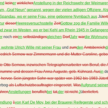
and
kein
er
wirklicher
Anstellung in der Reichswehr der Weimarer R
am, „Graf Neun“ genannt, wegen der vielen adligen Offiziere. 
n-Spandau, wo er seine Frau, eine geborene Nymbach aus
Jü
ter
zur
dieser
Heeresversuchsstelle
Zeit
Gottow zog die Familie Wil
und zwar im Westen, wo er bei Kehl am Rhein 1945 in Gefangensc
er
noch
ein
im
selbständiges
gleichen
Dorf
Jahr
war
die Wohnung v
wohnte Ulrich Wille mit seiner Frau
und
zum
den
Amtsbereich
d
iedrich Sernow war Zimmermann und die Mutter Caroline, gebor
te Otto Sernow, inzwischen Telegraphenarbeiter von Beruf, die
Brumme und dessen Frau Anna Auguste, geb. Kühnast. Aus
in
d
 hervor. Sein jüngster Sohn war später von 1962 bis 1983 Jüte
erbog
als Luftschutzbeauftragter eingesetzt
.
Was
Aufgrund seine
ahren
Anstellungen
beruflich
bei
tat,
der
ist nicht
J
ü
berliefert.
ndlung
1
von Karl De Moy, bei der Brauerei Reifegerste und sch