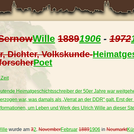
Sernow
Wille
1889
1906
-
19
72
r, Dichter, Volkskunde-
Heimatges
forscher
Poet
Zeit
utende Heimatgeschichtsschreiber der 50er Jahre war weitgehend
rzogen war, was damals als „Verrat an der DDR“ galt. Erst der
formationen, um Leben und Werk des Ulrich Wille an dieser Ste
ille
wurde am
3
2
.
November
Februar
1889
1906
in
Neumarkt
Küs